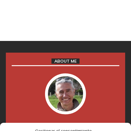
ABOUT ME
"Soy Manel Hospido, nací en Valencia en 1969 y desde el
año 2007 he escrito sobre motos en distintos medios.
Gestionar el consentimiento