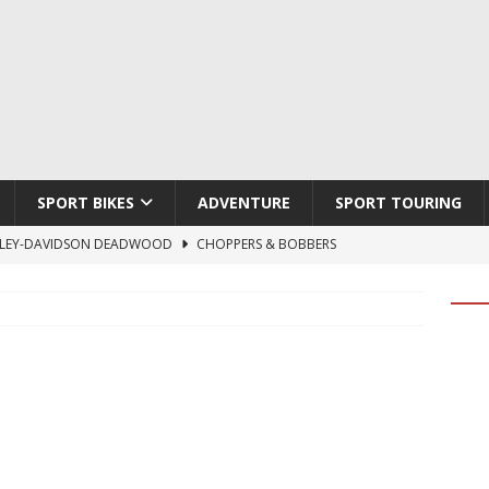
SPORT BIKES
ADVENTURE
SPORT TOURING
LEY-DAVIDSON DEADWOOD
CHOPPERS & BOBBERS
TON ATLAS APEX
ADVENTURE
TI HYPERMOTARD V2 SP
DUCATI
790 DUKE 2027
KTM
LOBO CYCLES ROYAL BLOOD
ARTESANOS