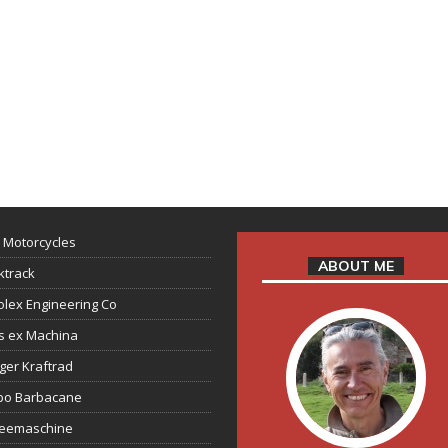
 Motorcycles
ABOUT ME
ktrack
lex Engineering Co
s ex Machina
ger Kraftrad
ppo Barbacane
feemaschine