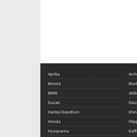
Aprilia
Arch
Bimota
Blac
BMW
deBo
Ducati
Deu
Harley-Davidson
Ehin
Honda
Fili
Husqvarna
Kaf