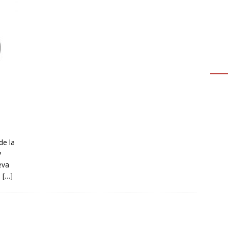
de la
y
eva
s
[…]