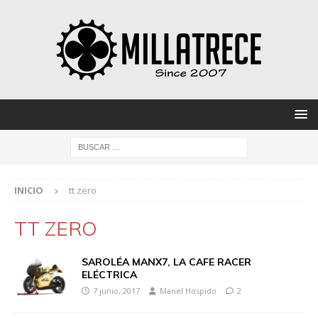
INICIO
tt zero
TT ZERO
SAROLÉA MANX7, LA CAFE RACER
ELÉCTRICA
7 junio, 2017
Manel Hospido
2