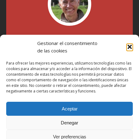
"Soy Manel Hospido, nací en Valencia en 1969 y desde el
Gestionar el consentimiento
año 2007 he escrito sobre motos en distintos medios.
Millatrece.com es una apuesta por escribir sobre lo que me
de las cookies
gusta de manera sincera y honesta. Pasa, ponte cómodo y
participa"
Para ofrecer las mejores experiencias, utilizamos tecnologías como las
cookies para almacenar y/o acceder a la información del dispositivo. El
consentimiento de estas tecnologías nos permitirá procesar datos
como el comportamiento de navegación o las identificaciones únicas
Aviso Legal
en este sitio. No consentir o retirar el consentimiento, puede afectar
Política de Privacidad
negativamente a ciertas características y funciones.
Política de Cookies
Aceptar
Más Información sobre Cookies
LOPD
Denegar
Términos y condiciones
Ver preferencias