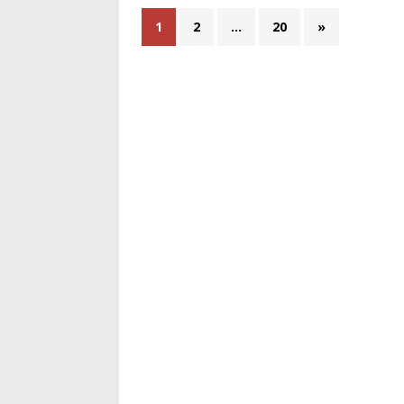
1
2
…
20
»