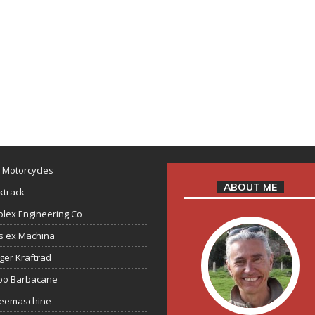
 Motorcycles
ABOUT ME
ktrack
lex Engineering Co
s ex Machina
ger Kraftrad
ppo Barbacane
feemaschine