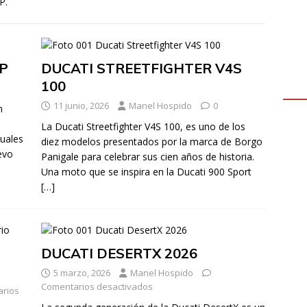
P.
P
DUCATI STREETFIGHTER V4S
100
11 junio, 2026
Manel Hospido
0
n
La Ducati Streetfighter V4S 100, es uno de los
uales
diez modelos presentados por la marca de Borgo
uevo
Panigale para celebrar sus cien años de historia.
Una moto que se inspira en la Ducati 900 Sport
[…]
DUCATI DESERTX 2026
5 marzo, 2026
Manel Hospido
Comentarios desactivados
rios