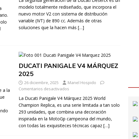
La segunda generación de la Ducati DesertX es un
modelo totalmente rediseñado, que incorpora el
a
nuevo motor V2 con sistema de distribución
ario.
variable (IVT) de 890 cc. Además de otras
solo
soluciones que la hacen más
[…]
l
DUCATI PANIGALE V4 MÁRQUEZ
2025
26 diciembre, 2025
Manel Hospido
Comentarios desactivados
 a la
que
La Ducati Panigale V4 Márquez 2025 World
Champion Replica, es una serie limitada a tan solo
ando
293 unidades, que combina una decoración
inspirada en la MotoGp campeona del mundo,
con todas las exquisiteces técnicas capaz
[…]