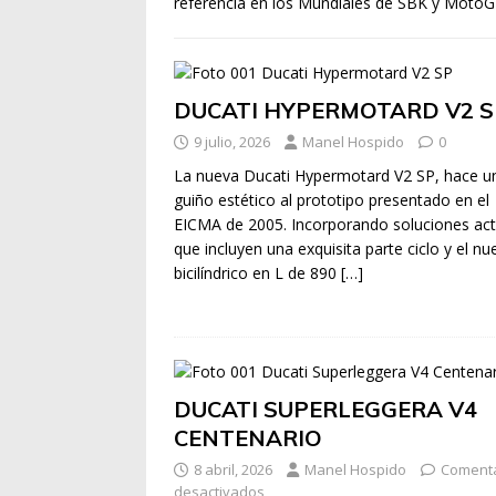
referencia en los Mundiales de SBK y MotoG
DUCATI HYPERMOTARD V2 S
9 julio, 2026
Manel Hospido
0
La nueva Ducati Hypermotard V2 SP, hace u
guiño estético al prototipo presentado en el
EICMA de 2005. Incorporando soluciones act
que incluyen una exquisita parte ciclo y el n
bicilíndrico en L de 890
[…]
DUCATI SUPERLEGGERA V4
CENTENARIO
8 abril, 2026
Manel Hospido
Comenta
desactivados