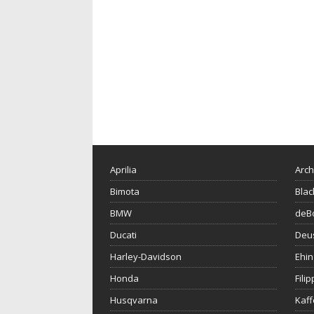
Aprilia
Arch
Bimota
Blac
BMW
deBo
Ducati
Deu
Harley-Davidson
Ehin
Honda
Fili
Husqvarna
Kaf