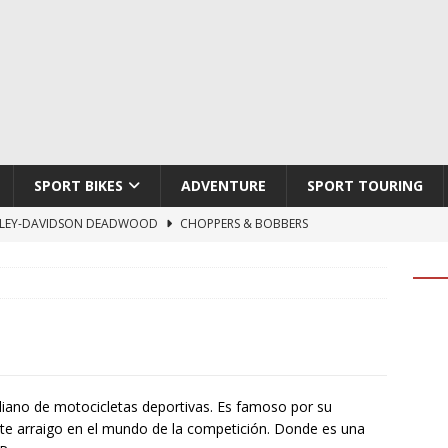
SPORT BIKES
ADVENTURE
SPORT TOURING
LEY-DAVIDSON DEADWOOD
CHOPPERS & BOBBERS
TON ATLAS APEX
ADVENTURE
TI HYPERMOTARD V2 SP
DUCATI
790 DUKE 2027
KTM
LOBO CYCLES ROYAL BLOOD
ARTESANOS
aliano de motocicletas deportivas. Es famoso por su
erte arraigo en el mundo de la competición. Donde es una