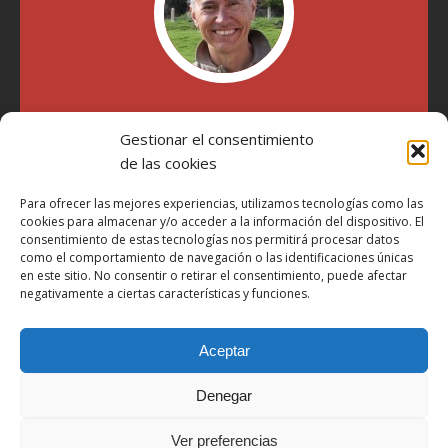
"Soy Manel Hospido, nací en Valencia en 1969 y desde el
Gestionar el consentimiento
año 2007 he escrito sobre motos en distintos medios.
Millatrece.com es una apuesta por escribir sobre lo que me
de las cookies
gusta de manera sincera y honesta. Pasa, ponte cómodo y
participa"
Para ofrecer las mejores experiencias, utilizamos tecnologías como las
cookies para almacenar y/o acceder a la información del dispositivo. El
consentimiento de estas tecnologías nos permitirá procesar datos
como el comportamiento de navegación o las identificaciones únicas
Aviso Legal
en este sitio. No consentir o retirar el consentimiento, puede afectar
Política de Privacidad
negativamente a ciertas características y funciones.
Política de Cookies
Aceptar
Más Información sobre Cookies
LOPD
Denegar
Términos y condiciones
Ver preferencias