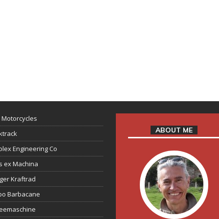
 Motorcycles
ABOUT ME
ktrack
lex Engineering Co
s ex Machina
ger Kraftrad
ppo Barbacane
feemaschine