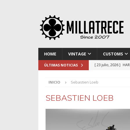
HOME
VINTAGE
CUSTOMS
[ 23 julio, 2026 ]
HAR
ÚLTIMAS NOTICIAS
[ 16 julio, 2026 ]
NOR
INICIO
Sebastien Loeb
[ 9 julio, 2026 ]
DUCA
[ 2 julio, 2026 ]
KTM 
SEBASTIEN LOEB
[ 30 julio, 2026 ]
EL 