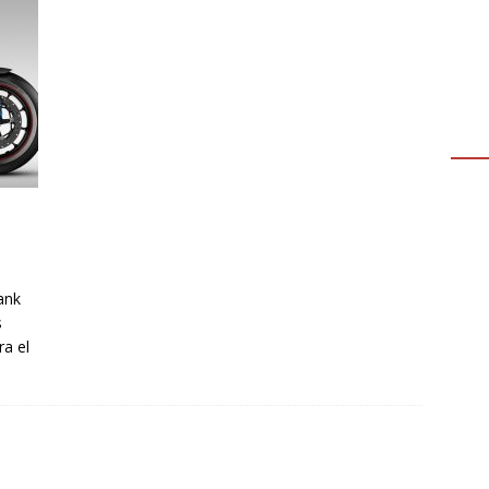
ank
s
ra el