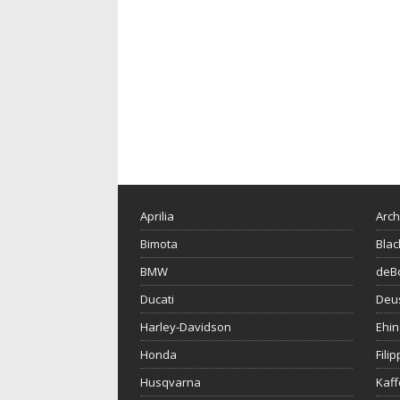
Aprilia
Arch
Bimota
Blac
BMW
deBo
Ducati
Deu
Harley-Davidson
Ehin
Honda
Fili
Husqvarna
Kaf