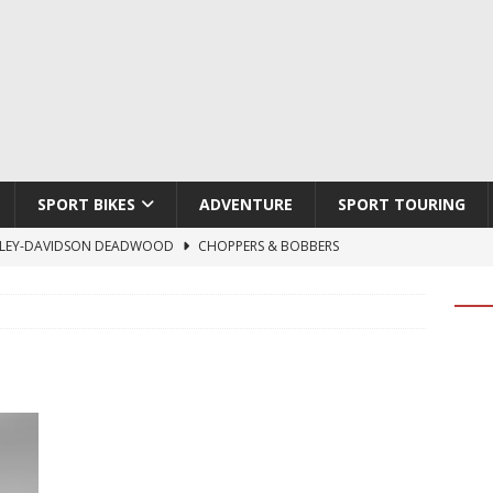
SPORT BIKES
ADVENTURE
SPORT TOURING
LEY-DAVIDSON DEADWOOD
CHOPPERS & BOBBERS
TON ATLAS APEX
ADVENTURE
TI HYPERMOTARD V2 SP
DUCATI
790 DUKE 2027
KTM
LOBO CYCLES ROYAL BLOOD
ARTESANOS