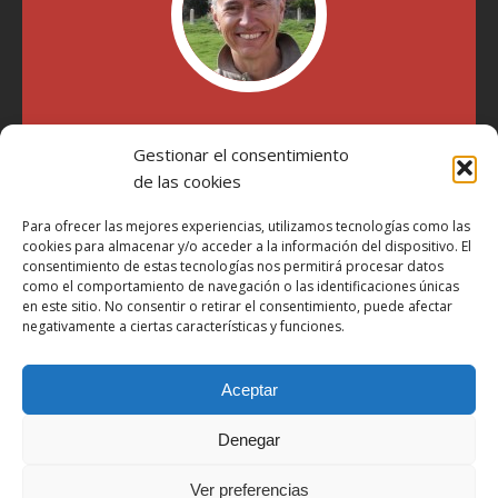
"Soy Manel Hospido, nací en Valencia en 1969 y desde el
Gestionar el consentimiento
año 2007 he escrito sobre motos en distintos medios.
Millatrece.com es una apuesta por escribir sobre lo que me
de las cookies
gusta de manera sincera y honesta. Pasa, ponte cómodo y
participa"
Para ofrecer las mejores experiencias, utilizamos tecnologías como las
cookies para almacenar y/o acceder a la información del dispositivo. El
consentimiento de estas tecnologías nos permitirá procesar datos
como el comportamiento de navegación o las identificaciones únicas
Aviso Legal
en este sitio. No consentir o retirar el consentimiento, puede afectar
Política de Privacidad
negativamente a ciertas características y funciones.
Política de Cookies
Aceptar
Más Información sobre Cookies
LOPD
Denegar
Términos y condiciones
Ver preferencias