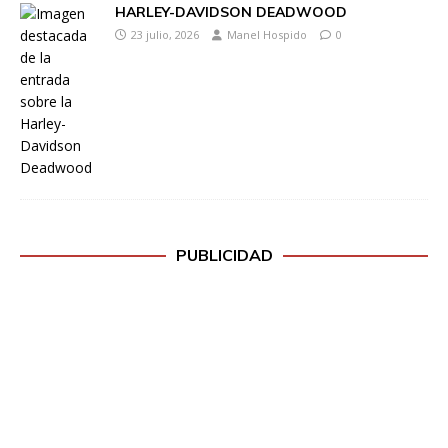
HARLEY-DAVIDSON DEADWOOD
23 julio, 2026
Manel Hospido
0
PUBLICIDAD
H
a
z