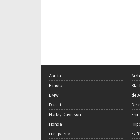
Aprilia
Arch
Bimota
Blac
BMW
deBo
Ducati
Deu
Harley-Davidson
Ehin
Honda
Fili
Husqvarna
Kaf