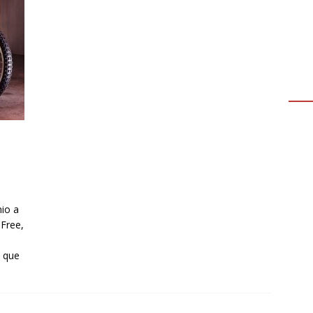
mio a
-Free,
s que