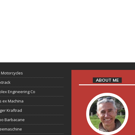
 Motorcycles
ABOUT ME
ktrack
lex Engineering Co
s ex Machina
ger Kraftrad
ppo Barbacane
feemaschine