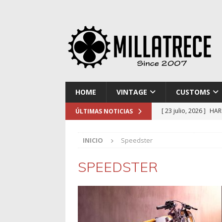
HOME
VINTAGE
CUSTOMS
[ 23 julio, 2026 ]
HAR
ÚLTIMAS NOTICIAS
[ 16 julio, 2026 ]
NOR
INICIO
Speedster
[ 9 julio, 2026 ]
DUCA
[ 2 julio, 2026 ]
KTM 
SPEEDSTER
[ 30 julio, 2026 ]
EL 