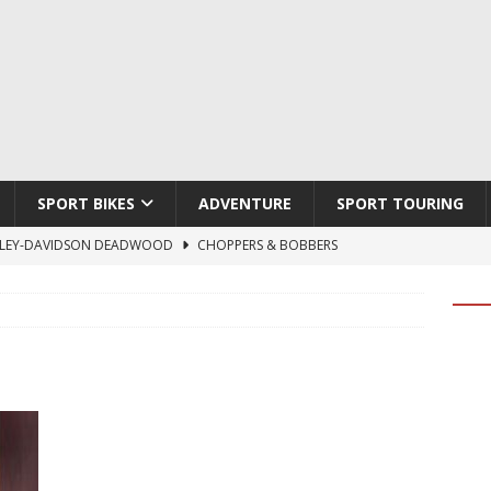
SPORT BIKES
ADVENTURE
SPORT TOURING
LEY-DAVIDSON DEADWOOD
CHOPPERS & BOBBERS
TON ATLAS APEX
ADVENTURE
TI HYPERMOTARD V2 SP
DUCATI
790 DUKE 2027
KTM
LOBO CYCLES ROYAL BLOOD
ARTESANOS