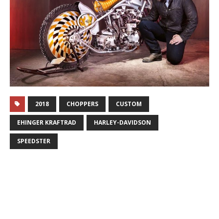
2018
CHOPPERS
CUSTOM
EHINGER KRAFTRAD
HARLEY-DAVIDSON
SPEEDSTER