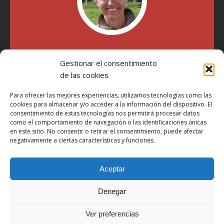
"Soy Manel Hospido, nací en Valencia en 1969 y desde el
año 2007 he escrito sobre motos en distintos medios.
Gestionar el consentimiento
Millatrece.com es una apuesta por escribir sobre lo que me
de las cookies
gusta de manera sincera y honesta. Pasa, ponte cómodo y
participa"
Para ofrecer las mejores experiencias, utilizamos tecnologías como las
cookies para almacenar y/o acceder a la información del dispositivo. El
consentimiento de estas tecnologías nos permitirá procesar datos
Aviso Legal
como el comportamiento de navegación o las identificaciones únicas
en este sitio. No consentir o retirar el consentimiento, puede afectar
Política de Privacidad
negativamente a ciertas características y funciones.
Política de Cookies
Aceptar
Más Información sobre Cookies
LOPD
Denegar
Términos y condiciones
Ver preferencias