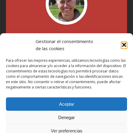
"Soy Manel Hospido, nací en Valencia en 1969 y desde el
Gestionar el consentimiento
año 2007 he escrito sobre motos en distintos medios.
Millatrece.com es una apuesta por escribir sobre lo que me
de las cookies
gusta de manera sincera y honesta. Pasa, ponte cómodo y
participa"
Para ofrecer las mejores experiencias, utilizamos tecnologías como las
cookies para almacenar y/o acceder a la información del dispositivo. El
consentimiento de estas tecnologías nos permitirá procesar datos
como el comportamiento de navegación o las identificaciones únicas
Aviso Legal
en este sitio. No consentir o retirar el consentimiento, puede afectar
Política de Privacidad
negativamente a ciertas características y funciones.
Política de Cookies
Aceptar
Más Información sobre Cookies
LOPD
Denegar
Términos y condiciones
Ver preferencias