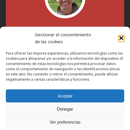
"Soy Manel Hospido, nací en Valencia en 1969 y desde el
Gestionar el consentimiento
año 2007 he escrito sobre motos en distintos medios.
Millatrece.com es una apuesta por escribir sobre lo que me
de las cookies
gusta de manera sincera y honesta. Pasa, ponte cómodo y
participa"
Para ofrecer las mejores experiencias, utilizamos tecnologías como las
cookies para almacenar y/o acceder a la información del dispositivo. El
consentimiento de estas tecnologías nos permitirá procesar datos
como el comportamiento de navegación o las identificaciones únicas
Aviso Legal
en este sitio. No consentir o retirar el consentimiento, puede afectar
Política de Privacidad
negativamente a ciertas características y funciones.
Política de Cookies
Aceptar
Más Información sobre Cookies
LOPD
Denegar
Términos y condiciones
Ver preferencias