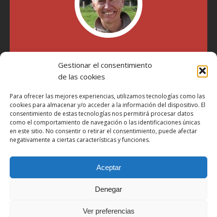
"Soy Manel Hospido, nací en Valencia en 1969 y desde el
año 2007 he escrito sobre motos en distintos medios.
Gestionar el consentimiento
Millatrece.com es una apuesta por escribir sobre lo que me
de las cookies
gusta de manera sincera y honesta. Pasa, ponte cómodo y
participa"
Para ofrecer las mejores experiencias, utilizamos tecnologías como las
cookies para almacenar y/o acceder a la información del dispositivo. El
consentimiento de estas tecnologías nos permitirá procesar datos
como el comportamiento de navegación o las identificaciones únicas
Aviso Legal
en este sitio. No consentir o retirar el consentimiento, puede afectar
Política de Privacidad
negativamente a ciertas características y funciones.
Política de Cookies
Aceptar
Más Información sobre Cookies
LOPD
Denegar
Términos y condiciones
Ver preferencias