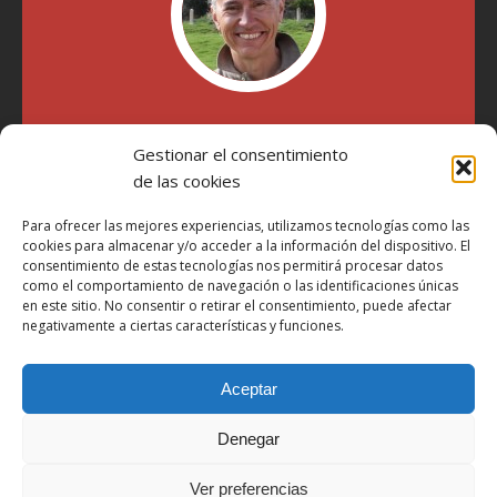
"Soy Manel Hospido, nací en Valencia en 1969 y desde el
Gestionar el consentimiento
año 2007 he escrito sobre motos en distintos medios.
Millatrece.com es una apuesta por escribir sobre lo que me
de las cookies
gusta de manera sincera y honesta. Pasa, ponte cómodo y
participa"
Para ofrecer las mejores experiencias, utilizamos tecnologías como las
cookies para almacenar y/o acceder a la información del dispositivo. El
consentimiento de estas tecnologías nos permitirá procesar datos
como el comportamiento de navegación o las identificaciones únicas
Aviso Legal
en este sitio. No consentir o retirar el consentimiento, puede afectar
Política de Privacidad
negativamente a ciertas características y funciones.
Política de Cookies
Aceptar
Más Información sobre Cookies
LOPD
Denegar
Términos y condiciones
Ver preferencias