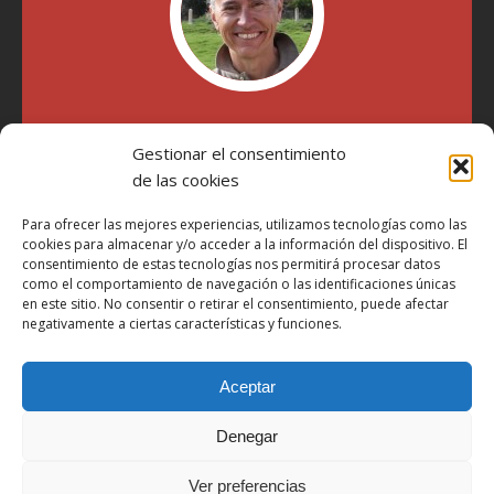
"Soy Manel Hospido, nací en Valencia en 1969 y desde el
Gestionar el consentimiento
año 2007 he escrito sobre motos en distintos medios.
Millatrece.com es una apuesta por escribir sobre lo que me
de las cookies
gusta de manera sincera y honesta. Pasa, ponte cómodo y
participa"
Para ofrecer las mejores experiencias, utilizamos tecnologías como las
cookies para almacenar y/o acceder a la información del dispositivo. El
consentimiento de estas tecnologías nos permitirá procesar datos
como el comportamiento de navegación o las identificaciones únicas
Aviso Legal
en este sitio. No consentir o retirar el consentimiento, puede afectar
Política de Privacidad
negativamente a ciertas características y funciones.
Política de Cookies
Aceptar
Más Información sobre Cookies
LOPD
Denegar
Términos y condiciones
Ver preferencias