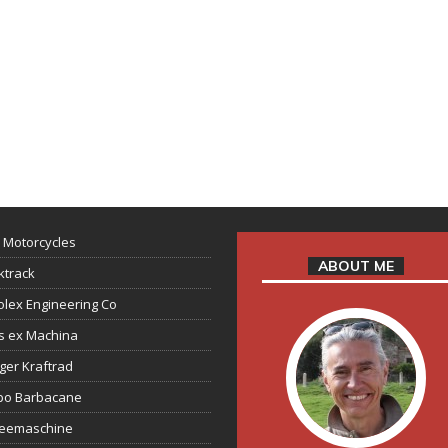
 Motorcycles
ABOUT ME
ktrack
lex Engineering Co
s ex Machina
ger Kraftrad
ppo Barbacane
feemaschine