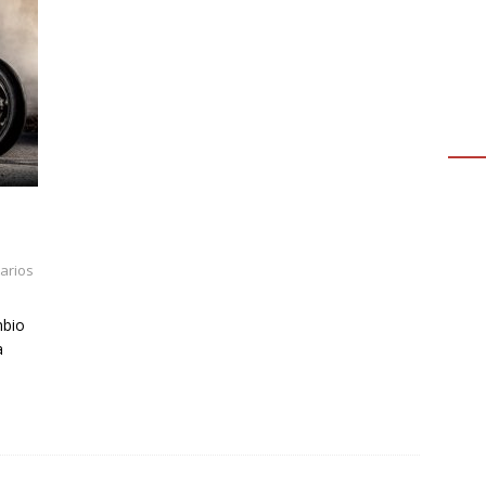
arios
mbio
a