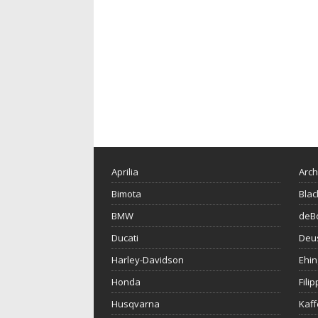
Aprilia
Arch
Bimota
Blac
BMW
deBo
Ducati
Deu
Harley-Davidson
Ehin
Honda
Fili
Husqvarna
Kaf