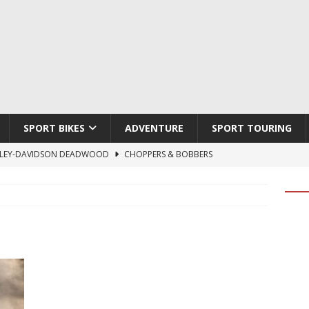
SPORT BIKES
ADVENTURE
SPORT TOURING
LEY-DAVIDSON DEADWOOD
CHOPPERS & BOBBERS
TON ATLAS APEX
ADVENTURE
TI HYPERMOTARD V2 SP
DUCATI
790 DUKE 2027
KTM
LOBO CYCLES ROYAL BLOOD
ARTESANOS