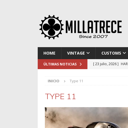
HOME
VINTAGE
CUSTOMS
[ 23 julio, 2026 ]
HAR
ÚLTIMAS NOTICIAS
[ 16 julio, 2026 ]
NOR
INICIO
Type 11
[ 9 julio, 2026 ]
DUCA
[ 2 julio, 2026 ]
KTM 
TYPE 11
[ 30 julio, 2026 ]
EL 