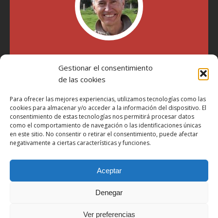
"Soy Manel Hospido, nací en Valencia en 1969 y desde el
Gestionar el consentimiento
año 2007 he escrito sobre motos en distintos medios.
Millatrece.com es una apuesta por escribir sobre lo que me
de las cookies
gusta de manera sincera y honesta. Pasa, ponte cómodo y
participa"
Para ofrecer las mejores experiencias, utilizamos tecnologías como las
cookies para almacenar y/o acceder a la información del dispositivo. El
consentimiento de estas tecnologías nos permitirá procesar datos
como el comportamiento de navegación o las identificaciones únicas
Aviso Legal
en este sitio. No consentir o retirar el consentimiento, puede afectar
Política de Privacidad
negativamente a ciertas características y funciones.
Política de Cookies
Aceptar
Más Información sobre Cookies
LOPD
Denegar
Términos y condiciones
Ver preferencias