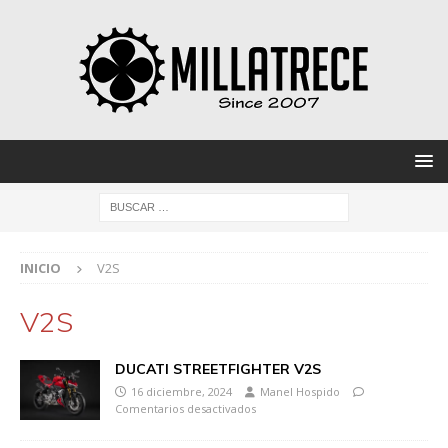
INICIO
V2S
V2S
DUCATI STREETFIGHTER V2S
16 diciembre, 2024
Manel Hospido
Comentarios desactivados