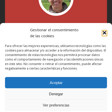
"Soy Manel Hospido, nací en Valencia en 1969 y desde el
Gestionar el consentimiento
año 2007 he escrito sobre motos en distintos medios.
Millatrece.com es una apuesta por escribir sobre lo que me
de las cookies
gusta de manera sincera y honesta. Pasa, ponte cómodo y
participa"
Para ofrecer las mejores experiencias, utilizamos tecnologías como las
cookies para almacenar y/o acceder a la información del dispositivo. El
consentimiento de estas tecnologías nos permitirá procesar datos
como el comportamiento de navegación o las identificaciones únicas
Aviso Legal
en este sitio. No consentir o retirar el consentimiento, puede afectar
Política de Privacidad
negativamente a ciertas características y funciones.
Política de Cookies
Aceptar
Más Información sobre Cookies
LOPD
Denegar
Términos y condiciones
Ver preferencias