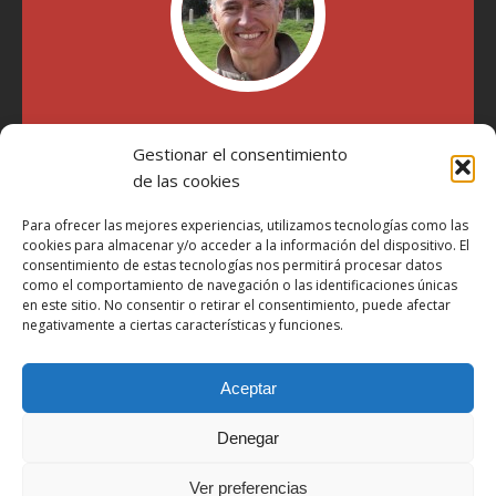
"Soy Manel Hospido, nací en Valencia en 1969 y desde el
Gestionar el consentimiento
año 2007 he escrito sobre motos en distintos medios.
Millatrece.com es una apuesta por escribir sobre lo que me
de las cookies
gusta de manera sincera y honesta. Pasa, ponte cómodo y
participa"
Para ofrecer las mejores experiencias, utilizamos tecnologías como las
cookies para almacenar y/o acceder a la información del dispositivo. El
consentimiento de estas tecnologías nos permitirá procesar datos
como el comportamiento de navegación o las identificaciones únicas
Aviso Legal
en este sitio. No consentir o retirar el consentimiento, puede afectar
Política de Privacidad
negativamente a ciertas características y funciones.
Política de Cookies
Aceptar
Más Información sobre Cookies
LOPD
Denegar
Términos y condiciones
Ver preferencias