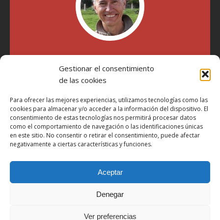
"Soy Manel Hospido, nací en Valencia en 1969 y desde el
Gestionar el consentimiento
año 2007 he escrito sobre motos en distintos medios.
Millatrece.com es una apuesta por escribir sobre lo que me
de las cookies
gusta de manera sincera y honesta. Pasa, ponte cómodo y
participa"
Para ofrecer las mejores experiencias, utilizamos tecnologías como las
cookies para almacenar y/o acceder a la información del dispositivo. El
consentimiento de estas tecnologías nos permitirá procesar datos
como el comportamiento de navegación o las identificaciones únicas
Aviso Legal
en este sitio. No consentir o retirar el consentimiento, puede afectar
Política de Privacidad
negativamente a ciertas características y funciones.
Política de Cookies
Aceptar
Más Información sobre Cookies
LOPD
Denegar
Términos y condiciones
Ver preferencias