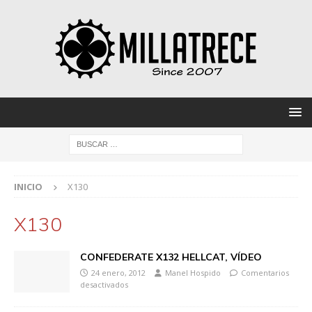
INICIO
X130
X130
CONFEDERATE X132 HELLCAT, VÍDEO
24 enero, 2012
Manel Hospido
Comentarios
desactivados