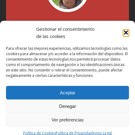
"Soy Manel Hospido, nací en Valencia en 1969 y desde el
año 2007 he escrito sobre motos en distintos medios.
Gestionar el consentimiento
Millatrece.com es una apuesta por escribir sobre lo que me
de las cookies
gusta de manera sincera y honesta. Pasa, ponte cómodo y
participa"
Para ofrecer las mejores experiencias, utilizamos tecnologías como las
cookies para almacenar y/o acceder a la información del dispositivo. El
consentimiento de estas tecnologías nos permitirá procesar datos
Aviso Legal
como el comportamiento de navegación o las identificaciones únicas
en este sitio. No consentir o retirar el consentimiento, puede afectar
Política de Privacidad
negativamente a ciertas características y funciones.
Política de Cookies
Aceptar
Más Información sobre Cookies
LOPD
Denegar
Términos y condiciones
Ver preferencias
Derechos de autor © 2026 | Tema de WordPress MH Magazine por
Política de Cookies
Política de Privacidad
Aviso Legal
MH Themes