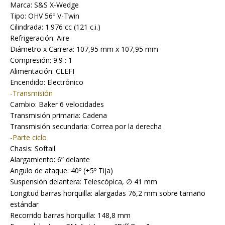
Marca: S&S X-Wedge
Tipo: OHV 56º V-Twin
Cilindrada: 1.976 cc (121 c.i.)
Refrigeración: Aire
Diámetro x Carrera: 107,95 mm x 107,95 mm
Compresión: 9.9 : 1
Alimentación: CLEFI
Encendido: Electrónico
-Transmisión
Cambio: Baker 6 velocidades
Transmisión primaria: Cadena
Transmisión secundaria: Correa por la derecha
-Parte ciclo
Chasis: Softail
Alargamiento: 6” delante
Angulo de ataque: 40º (+5º Tija)
Suspensión delantera: Telescópica,
41 mm
∅
Longitud barras horquilla: alargadas 76,2 mm sobre tamaño
estándar
Recorrido barras horquilla: 148,8 mm