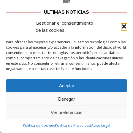
m
i
ÚLTIMAS NOTICIAS
t
i
Gestionar el consentimiento
r
de las cookies
e
Para ofrecer las mejores experiencias, utilizamos tecnologías como las
s
cookies para almacenar y/o acceder a la información del dispositivo. El
t
consentimiento de estas tecnologías nos permitirá procesar datos
e
como el comportamiento de navegación o las identificaciones únicas
c
en este sitio. No consentir o retirar el consentimiento, puede afectar
negativamente a ciertas características y funciones.
o
n
t
Aceptar
e
n
Denegar
i
d
Ver preferencias
o
Política de Cookies
Política de Privacidad
Aviso Legal