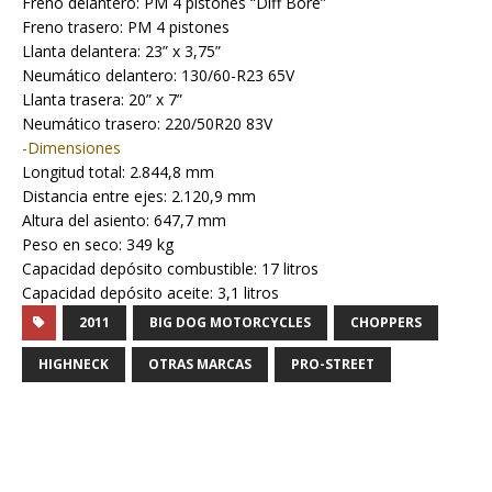
Freno delantero: PM 4 pistones “Diff Bore”
Freno trasero: PM 4 pistones
Llanta delantera: 23” x 3,75”
Neumático delantero: 130/60-R23 65V
Llanta trasera: 20” x 7”
Neumático trasero: 220/50R20 83V
-Dimensiones
Longitud total: 2.844,8 mm
Distancia entre ejes: 2.120,9 mm
Altura del asiento: 647,7 mm
Peso en seco: 349 kg
Capacidad depósito combustible: 17 litros
Capacidad depósito aceite: 3,1 litros
2011
BIG DOG MOTORCYCLES
CHOPPERS
HIGHNECK
OTRAS MARCAS
PRO-STREET