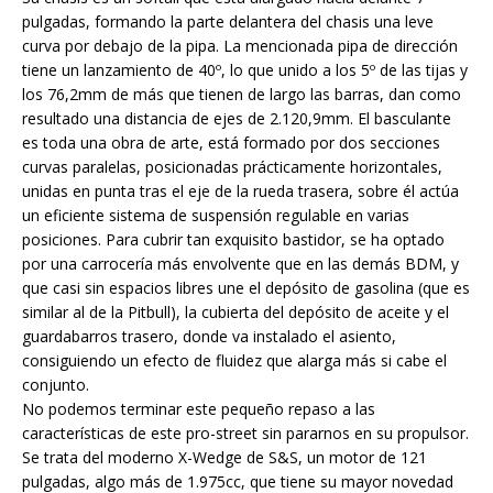
pulgadas, formando la parte delantera del chasis una leve
curva por debajo de la pipa. La mencionada pipa de dirección
tiene un lanzamiento de 40º, lo que unido a los 5º de las tijas y
los 76,2mm de más que tienen de largo las barras, dan como
resultado una distancia de ejes de 2.120,9mm. El basculante
es toda una obra de arte, está formado por dos secciones
curvas paralelas, posicionadas prácticamente horizontales,
unidas en punta tras el eje de la rueda trasera, sobre él actúa
un eficiente sistema de suspensión regulable en varias
posiciones. Para cubrir tan exquisito bastidor, se ha optado
por una carrocería más envolvente que en las demás BDM, y
que casi sin espacios libres une el depósito de gasolina (que es
similar al de la Pitbull), la cubierta del depósito de aceite y el
guardabarros trasero, donde va instalado el asiento,
consiguiendo un efecto de fluidez que alarga más si cabe el
conjunto.
No podemos terminar este pequeño repaso a las
características de este pro-street sin pararnos en su propulsor.
Se trata del moderno X-Wedge de S&S, un motor de 121
pulgadas, algo más de 1.975cc, que tiene su mayor novedad