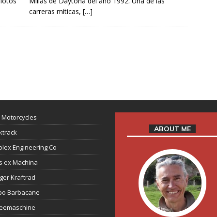
ilotos
Millas de Daytona del año 1992. Una de las
carreras míticas,
[…]
 Motorcycles
ABOUT ME
ktrack
lex Engineering Co
s ex Machina
ger Kraftrad
ppo Barbacane
feemaschine