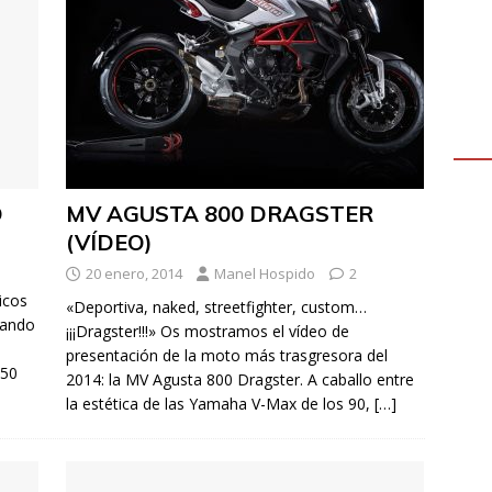
O
MV AGUSTA 800 DRAGSTER
(VÍDEO)
20 enero, 2014
Manel Hospido
2
icos
«Deportiva, naked, streetfighter, custom…
lando
¡¡¡Dragster!!!» Os mostramos el vídeo de
presentación de la moto más trasgresora del
 50
2014: la MV Agusta 800 Dragster. A caballo entre
la estética de las Yamaha V-Max de los 90,
[…]