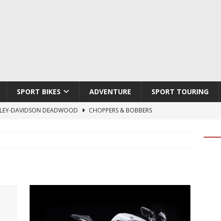
SPORT BIKES
ADVENTURE
SPORT TOURING
LEY-DAVIDSON DEADWOOD
CHOPPERS & BOBBERS
TON ATLAS APEX
ADVENTURE
TI HYPERMOTARD V2 SP
DUCATI
790 DUKE 2027
KTM
LOBO CYCLES ROYAL BLOOD
ARTESANOS