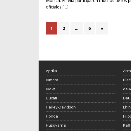
Mónica. En ella participaron muchos de los p
oficiales
[…]
1
2
…
6
»
Aprilia
Arch
Bimota
Blac
BMW
deBo
Ducati
Deu
Harley-Davidson
Ehin
Honda
Fili
Husqvarna
Kaf