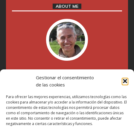
ABOUT ME
"Soy Manel Hospido, nací en Valencia en 1969 y desde el
año 2007 he escrito sobre motos en distintos medios.
Gestionar el consentimiento
Millatrece.com es una apuesta por escribir sobre lo que me
de las cookies
gusta de manera sincera y honesta. Pasa, ponte cómodo y
participa"
Para ofrecer las mejores experiencias, utilizamos tecnologías como las
cookies para almacenar y/o acceder a la información del dispositivo. El
consentimiento de estas tecnologías nos permitirá procesar datos
Aviso Legal
como el comportamiento de navegación o las identificaciones únicas
en este sitio. No consentir o retirar el consentimiento, puede afectar
Política de Privacidad
negativamente a ciertas características y funciones.
Política de Cookies