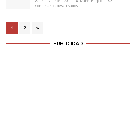
12 noviembre, 2011
Manel Hospido
Comentarios desactivados
1
2
»
PUBLICIDAD