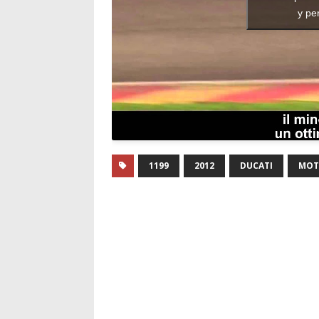
y pe
1199
2012
DUCATI
MOT