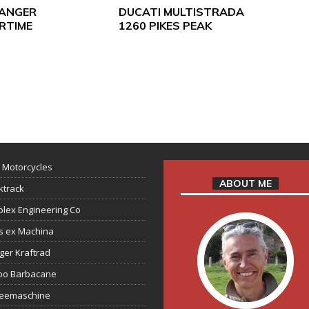
ANGER
DUCATI MULTISTRADA
RTIME
1260 PIKES PEAK
 Motorcycles
ABOUT ME
ktrack
lex Engineering Co
s ex Machina
ger Kraftrad
ppo Barbacane
feemaschine