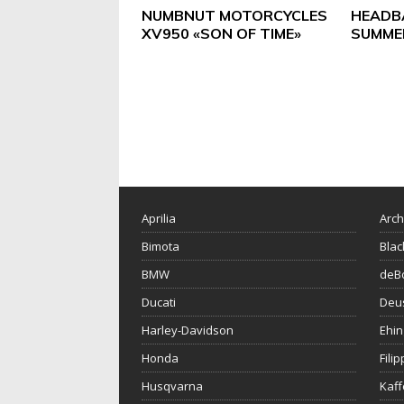
NUMBNUT MOTORCYCLES
HEADB
XV950 «SON OF TIME»
SUMME
Aprilia
Arch
Bimota
Blac
BMW
deBo
Ducati
Deu
Harley-Davidson
Ehin
Honda
Fili
Husqvarna
Kaf