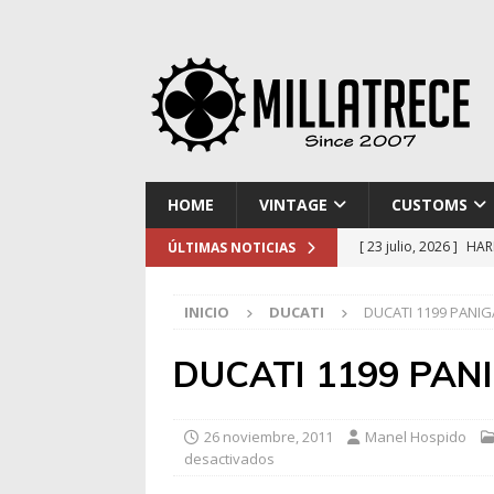
HOME
VINTAGE
CUSTOMS
[ 23 julio, 2026 ]
HAR
ÚLTIMAS NOTICIAS
[ 16 julio, 2026 ]
NOR
INICIO
DUCATI
DUCATI 1199 PANIG
[ 9 julio, 2026 ]
DUCA
[ 2 julio, 2026 ]
KTM 
DUCATI 1199 PANI
[ 30 julio, 2026 ]
EL 
26 noviembre, 2011
Manel Hospido
desactivados