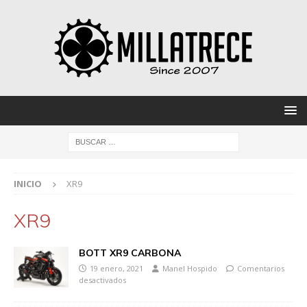
INICIO
XR9
XR9
BOTT XR9 CARBONA
19 enero, 2021
Manel Hospido
Comentarios
desactivados