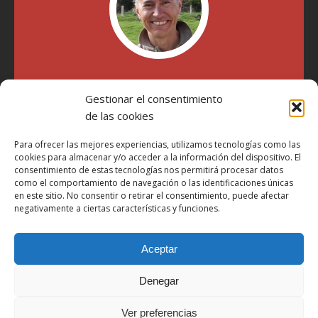
"Soy Manel Hospido, nací en Valencia en 1969 y desde el
Gestionar el consentimiento
año 2007 he escrito sobre motos en distintos medios.
Millatrece.com es una apuesta por escribir sobre lo que me
de las cookies
gusta de manera sincera y honesta. Pasa, ponte cómodo y
participa"
Para ofrecer las mejores experiencias, utilizamos tecnologías como las
cookies para almacenar y/o acceder a la información del dispositivo. El
consentimiento de estas tecnologías nos permitirá procesar datos
como el comportamiento de navegación o las identificaciones únicas
Aviso Legal
en este sitio. No consentir o retirar el consentimiento, puede afectar
Política de Privacidad
negativamente a ciertas características y funciones.
Política de Cookies
Aceptar
Más Información sobre Cookies
LOPD
Denegar
Términos y condiciones
Ver preferencias