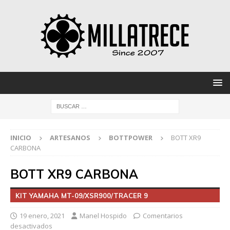
INICIO
ARTESANOS
BOTTPOWER
BOTT XR9
CARBONA
BOTT XR9 CARBONA
KIT YAMAHA MT-09/XSR900/TRACER 9
19 enero, 2021
Manel Hospido
Comentarios
desactivados