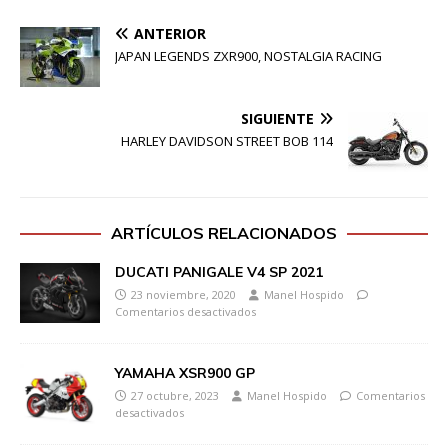
ANTERIOR
JAPAN LEGENDS ZXR900, NOSTALGIA RACING
SIGUIENTE
HARLEY DAVIDSON STREET BOB 114
ARTÍCULOS RELACIONADOS
DUCATI PANIGALE V4 SP 2021
23 noviembre, 2020
Manel Hospido
Comentarios desactivados
YAMAHA XSR900 GP
27 octubre, 2023
Manel Hospido
Comentarios
desactivados