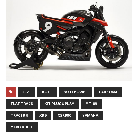
2021
BOTT
BOTTPOWER
CARBONA
FLAT TRACK
KIT PLUG&PLAY
MT-09
TRACER 9
XR9
XSR900
YAMAHA
YARD BUILT