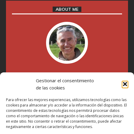
ABOUT ME
"Soy Manel Hospido, nací en Valencia en 1969 y desde el
Gestionar el consentimiento
año 2007 he escrito sobre motos en distintos medios.
Millatrece.com es una apuesta por escribir sobre lo que me
de las cookies
gusta de manera sincera y honesta. Pasa, ponte cómodo y
participa"
Para ofrecer las mejores experiencias, utilizamos tecnologías como las
cookies para almacenar y/o acceder a la información del dispositivo. El
consentimiento de estas tecnologías nos permitirá procesar datos
como el comportamiento de navegación o las identificaciones únicas
Aviso Legal
en este sitio. No consentir o retirar el consentimiento, puede afectar
Política de Privacidad
negativamente a ciertas características y funciones.