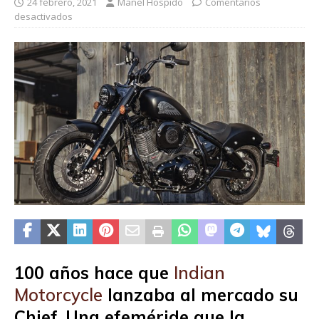
24 febrero, 2021
Manel Hospido
Comentarios
desactivados
100 años hace que
Indian
Motorcycle
lanzaba al mercado su
Chief. Una efeméride que la