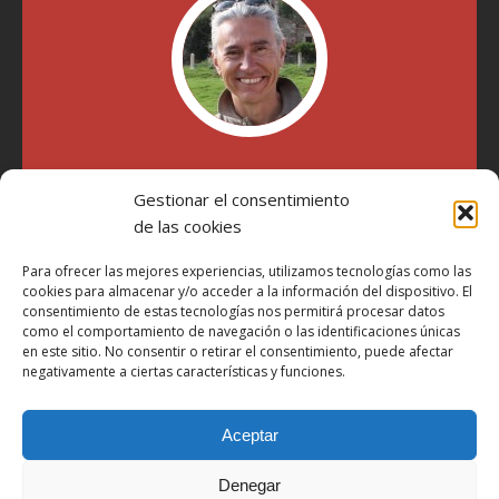
"Soy Manel Hospido, nací en Valencia en 1969 y desde el
Gestionar el consentimiento
año 2007 he escrito sobre motos en distintos medios.
Millatrece.com es una apuesta por escribir sobre lo que me
de las cookies
gusta de manera sincera y honesta. Pasa, ponte cómodo y
participa"
Para ofrecer las mejores experiencias, utilizamos tecnologías como las
cookies para almacenar y/o acceder a la información del dispositivo. El
consentimiento de estas tecnologías nos permitirá procesar datos
como el comportamiento de navegación o las identificaciones únicas
Aviso Legal
en este sitio. No consentir o retirar el consentimiento, puede afectar
Política de Privacidad
negativamente a ciertas características y funciones.
Política de Cookies
Aceptar
Más Información sobre Cookies
LOPD
Denegar