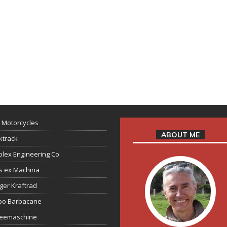
 Motorcycles
ABOUT ME
ktrack
lex Engineering Co
s ex Machina
ger Kraftrad
ppo Barbacane
feemaschine