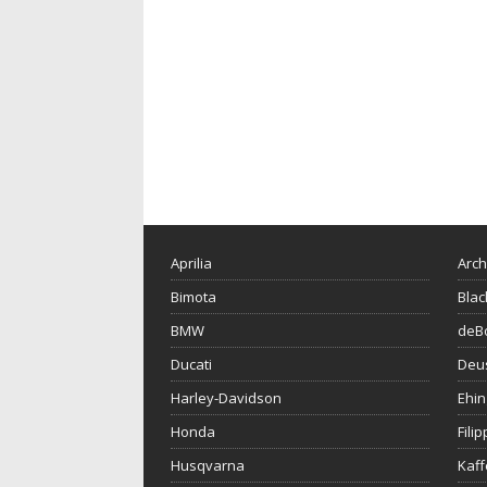
Aprilia
Arch
Bimota
Blac
BMW
deBo
Ducati
Deu
Harley-Davidson
Ehin
Honda
Fili
Husqvarna
Kaf