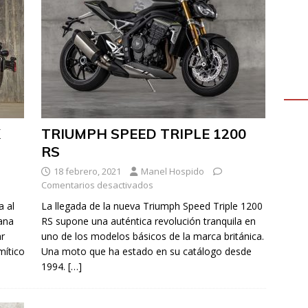
K
TRIUMPH SPEED TRIPLE 1200
RS
18 febrero, 2021
Manel Hospido
Comentarios desactivados
a al
La llegada de la nueva Triumph Speed Triple 1200
ana
RS supone una auténtica revolución tranquila en
ar
uno de los modelos básicos de la marca británica.
mítico
Una moto que ha estado en su catálogo desde
1994.
[…]