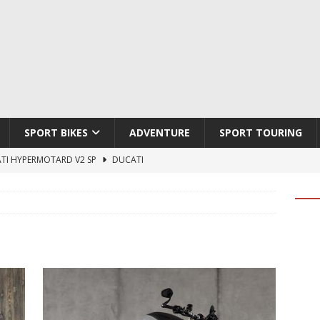
SPORT BIKES
ADVENTURE
SPORT TOURING
790 DUKE 2027
KTM
LOBO CYCLES ROYAL BLOOD
ARTESANOS
LEY-DAVIDSON DEADWOOD
CHOPPERS & BOBBERS
TON ATLAS APEX
ADVENTURE
TI HYPERMOTARD V2 SP
DUCATI