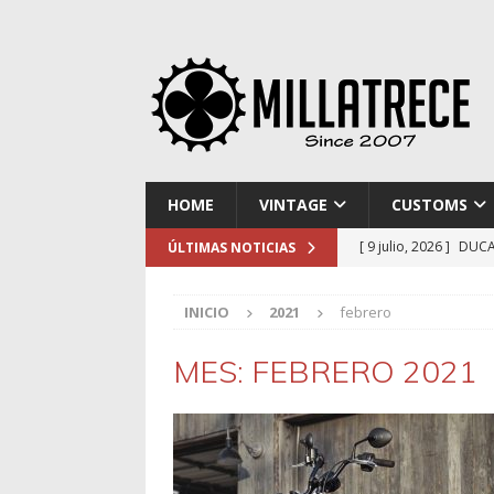
HOME
VINTAGE
CUSTOMS
[ 2 julio, 2026 ]
KTM 
ÚLTIMAS NOTICIAS
[ 30 julio, 2026 ]
EL 
INICIO
2021
febrero
[ 23 julio, 2026 ]
HAR
[ 16 julio, 2026 ]
NOR
MES:
FEBRERO 2021
[ 9 julio, 2026 ]
DUCA