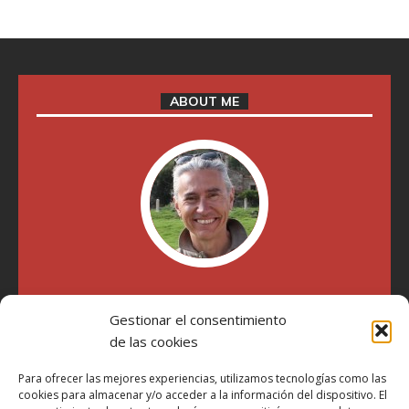
ABOUT ME
"Soy Manel Hospido, nací en Valencia en 1969 y desde el
año 2007 he escrito sobre motos en distintos medios.
Gestionar el consentimiento
Millatrece.com es una apuesta por escribir sobre lo que me
de las cookies
gusta de manera sincera y honesta. Pasa, ponte cómodo y
participa"
Para ofrecer las mejores experiencias, utilizamos tecnologías como las
cookies para almacenar y/o acceder a la información del dispositivo. El