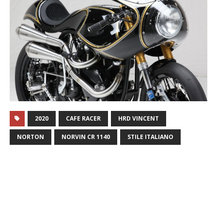
2020
CAFE RACER
HRD VINCENT
NORTON
NORVIN CR 1140
STILE ITALIANO