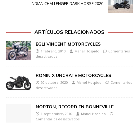
INDIAN CHALLENGER DARK HORSE 2020
ARTÍCULOS RELACIONADOS
EGLI VINCENT MOTORCYCLES
1 febrero, 2010
Manel Hospido
Comentarios
desactivados
RONIN X UNCRATE MOTORCYCLES
20 octubre, 2020
Manel Hospido
Comentarios
desactivados
NORTON, RECORD EN BONNEVILLE
1 septiembre, 2010
Manel Hospido
Comentarios desactivados