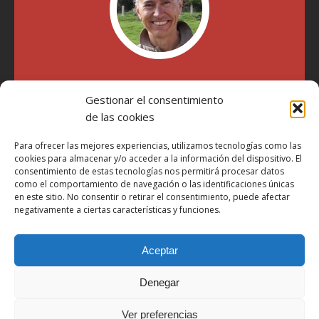
"Soy Manel Hospido, nací en Valencia en 1969 y desde el
año 2007 he escrito sobre motos en distintos medios.
Gestionar el consentimiento
Millatrece.com es una apuesta por escribir sobre lo que me
de las cookies
gusta de manera sincera y honesta. Pasa, ponte cómodo y
participa"
Para ofrecer las mejores experiencias, utilizamos tecnologías como las
cookies para almacenar y/o acceder a la información del dispositivo. El
consentimiento de estas tecnologías nos permitirá procesar datos
Aviso Legal
como el comportamiento de navegación o las identificaciones únicas
en este sitio. No consentir o retirar el consentimiento, puede afectar
Política de Privacidad
negativamente a ciertas características y funciones.
Política de Cookies
Más Información sobre Cookies
Aceptar
LOPD
Denegar
Términos y condiciones
Ver preferencias