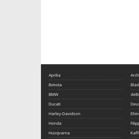
Aprilia
Arch
Bimota
Blac
BMW
deBo
Ducati
Deu
Harley-Davidson
Ehin
Honda
Fili
Husqvarna
Kaf