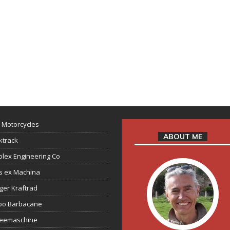
 Motorcycles
ABOUT ME
ktrack
lex Engineering Co
s ex Machina
ger Kraftrad
ppo Barbacane
feemaschine