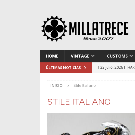
HOME
VINTAGE
CUSTOMS
[ 23 julio, 2026 ]
HAR
ÚLTIMAS NOTICIAS
[ 16 julio, 2026 ]
NOR
INICIO
Stile Italiano
[ 9 julio, 2026 ]
DUCA
[ 2 julio, 2026 ]
KTM 
STILE ITALIANO
[ 30 julio, 2026 ]
EL 