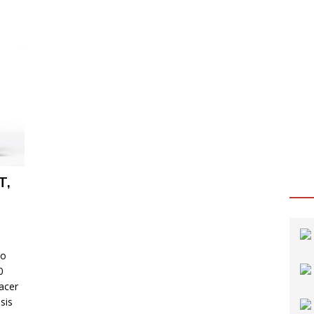
T,
do
0
acer
sis