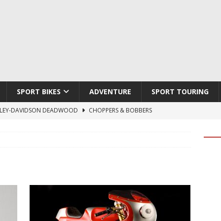
SPORT BIKES
ADVENTURE
SPORT TOURING
LEY-DAVIDSON DEADWOOD
CHOPPERS & BOBBERS
TON ATLAS APEX
ADVENTURE
TI HYPERMOTARD V2 SP
DUCATI
790 DUKE 2027
KTM
LOBO CYCLES ROYAL BLOOD
ARTESANOS