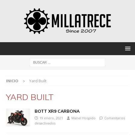
INICIO
Yard Built
YARD BUILT
BOTT XR9 CARBONA
19 enero, 2021
Manel Hospido
Comentarios
desactivados