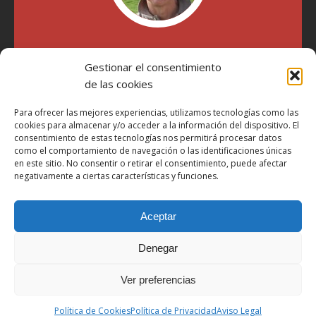
"Soy Manel Hospido, nací en Valencia en 1969 y desde el
Gestionar el consentimiento
año 2007 he escrito sobre motos en distintos medios.
Millatrece.com es una apuesta por escribir sobre lo que me
de las cookies
gusta de manera sincera y honesta. Pasa, ponte cómodo y
participa"
Para ofrecer las mejores experiencias, utilizamos tecnologías como las
cookies para almacenar y/o acceder a la información del dispositivo. El
consentimiento de estas tecnologías nos permitirá procesar datos
como el comportamiento de navegación o las identificaciones únicas
Aviso Legal
en este sitio. No consentir o retirar el consentimiento, puede afectar
Política de Privacidad
negativamente a ciertas características y funciones.
Política de Cookies
Aceptar
Más Información sobre Cookies
LOPD
Denegar
Términos y condiciones
Ver preferencias
Derechos de autor © 2026 | Tema de WordPress MH Magazine por
Política de Cookies
Política de Privacidad
Aviso Legal
MH Themes