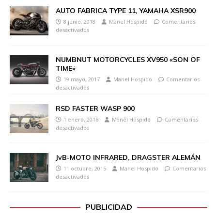
AUTO FABRICA TYPE 11, YAMAHA XSR900
8 junio, 2018
Manel Hospido
Comentarios
desactivados
NUMBNUT MOTORCYCLES XV950 «SON OF
TIME»
19 mayo, 2017
Manel Hospido
Comentarios
desactivados
RSD FASTER WASP 900
1 enero, 2016
Manel Hospido
Comentarios
desactivados
JvB-MOTO INFRARED, DRAGSTER ALEMÁN
11 octubre, 2015
Manel Hospido
Comentarios
desactivados
PUBLICIDAD