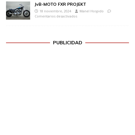
JvB-MOTO FXR PROJEKT
18 noviembre, 2024
Manel Hospido
Comentarios desactivados
PUBLICIDAD
H
a
z
c
l
i
c
p