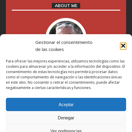
ABOUT ME
Gestionar el consentimiento
de las cookies
Para ofrecer las mejores experiencias, utilizamos tecnologías como las
cookies para almacenar y/o acceder a la información del dispositivo. El
"Soy Manel Hospido, nací en Valencia en 1969 y desde el
consentimiento de estas tecnologías nos permitirá procesar datos
año 2007 he escrito sobre motos en distintos medios.
como el comportamiento de navegación o las identificaciones únicas
Millatrece.com es una apuesta por escribir sobre lo que me
en este sitio. No consentir o retirar el consentimiento, puede afectar
gusta de manera sincera y honesta. Pasa, ponte cómodo y
negativamente a ciertas características y funciones.
participa"
Aceptar
Aviso Legal
Denegar
Política de Privacidad
Política de Cookies
Ver preferencias