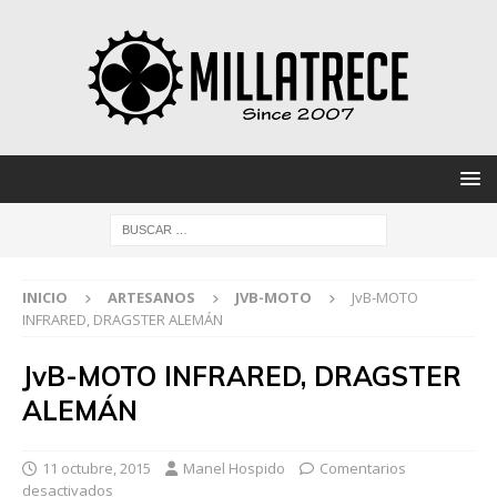
INICIO
ARTESANOS
JVB-MOTO
JvB-MOTO
INFRARED, DRAGSTER ALEMÁN
JvB-MOTO INFRARED, DRAGSTER
ALEMÁN
11 octubre, 2015
Manel Hospido
Comentarios
desactivados