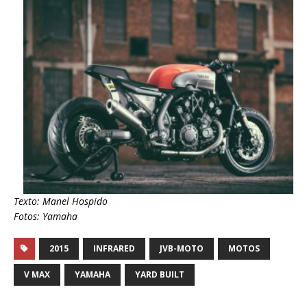
Texto: Manel Hospido
Fotos: Yamaha
2015
INFRARED
JVB-MOTO
MOTOS
V MAX
YAMAHA
YARD BUILT