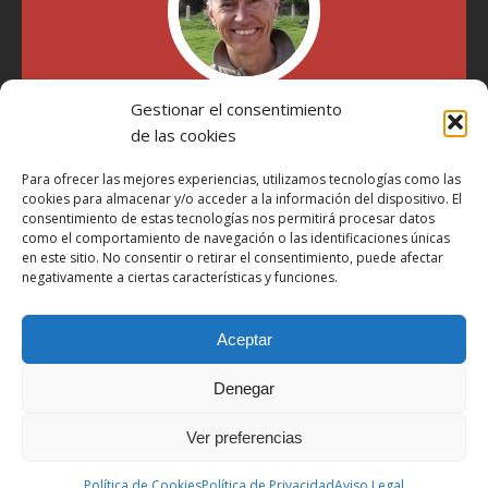
Gestionar el consentimiento
"Soy Manel Hospido, nací en Valencia en 1969 y desde el
de las cookies
año 2007 he escrito sobre motos en distintos medios.
Millatrece.com es una apuesta por escribir sobre lo que me
Para ofrecer las mejores experiencias, utilizamos tecnologías como las
gusta de manera sincera y honesta. Pasa, ponte cómodo y
cookies para almacenar y/o acceder a la información del dispositivo. El
participa"
consentimiento de estas tecnologías nos permitirá procesar datos
como el comportamiento de navegación o las identificaciones únicas
en este sitio. No consentir o retirar el consentimiento, puede afectar
negativamente a ciertas características y funciones.
Aviso Legal
Política de Privacidad
Aceptar
Política de Cookies
Más Información sobre Cookies
Denegar
LOPD
Ver preferencias
Términos y condiciones
Política de Cookies
Política de Privacidad
Aviso Legal