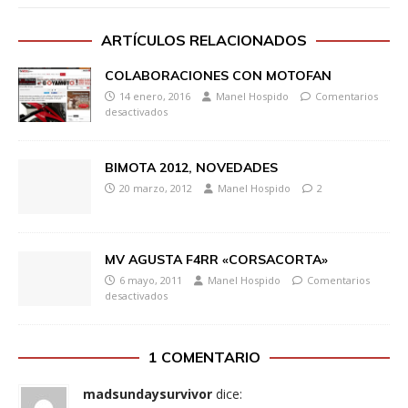
ARTÍCULOS RELACIONADOS
COLABORACIONES CON MOTOFAN
14 enero, 2016
Manel Hospido
Comentarios
desactivados
BIMOTA 2012, NOVEDADES
20 marzo, 2012
Manel Hospido
2
MV AGUSTA F4RR «CORSACORTA»
6 mayo, 2011
Manel Hospido
Comentarios
desactivados
1 COMENTARIO
madsundaysurvivor
dice: