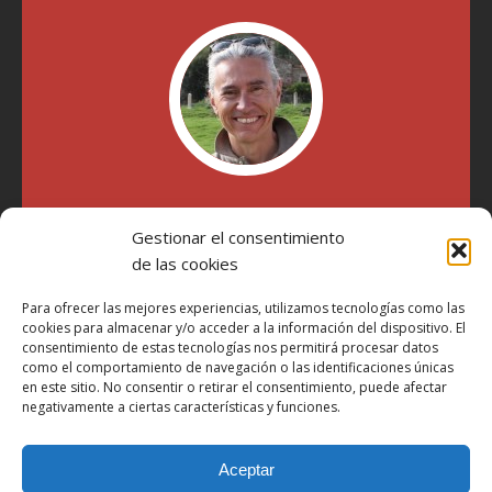
"Soy Manel Hospido, nací en Valencia en 1969 y desde el
Gestionar el consentimiento
año 2007 he escrito sobre motos en distintos medios.
Millatrece.com es una apuesta por escribir sobre lo que me
de las cookies
gusta de manera sincera y honesta. Pasa, ponte cómodo y
participa"
Para ofrecer las mejores experiencias, utilizamos tecnologías como las
cookies para almacenar y/o acceder a la información del dispositivo. El
consentimiento de estas tecnologías nos permitirá procesar datos
como el comportamiento de navegación o las identificaciones únicas
Aviso Legal
en este sitio. No consentir o retirar el consentimiento, puede afectar
Política de Privacidad
negativamente a ciertas características y funciones.
Política de Cookies
Aceptar
Más Información sobre Cookies