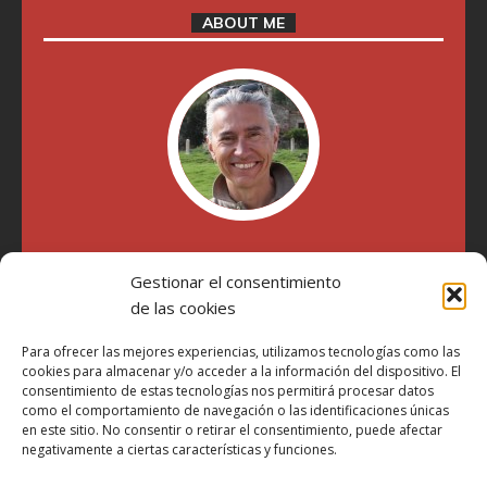
ABOUT ME
"Soy Manel Hospido, nací en Valencia en 1969 y desde el
año 2007 he escrito sobre motos en distintos medios.
Gestionar el consentimiento
Millatrece.com es una apuesta por escribir sobre lo que me
de las cookies
gusta de manera sincera y honesta. Pasa, ponte cómodo y
participa"
Para ofrecer las mejores experiencias, utilizamos tecnologías como las
cookies para almacenar y/o acceder a la información del dispositivo. El
consentimiento de estas tecnologías nos permitirá procesar datos
Aviso Legal
como el comportamiento de navegación o las identificaciones únicas
en este sitio. No consentir o retirar el consentimiento, puede afectar
Política de Privacidad
negativamente a ciertas características y funciones.
Política de Cookies