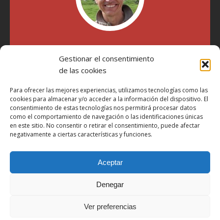
"Soy Manel Hospido, nací en Valencia en 1969 y desde el
Gestionar el consentimiento
año 2007 he escrito sobre motos en distintos medios.
Millatrece.com es una apuesta por escribir sobre lo que me
de las cookies
gusta de manera sincera y honesta. Pasa, ponte cómodo y
participa"
Para ofrecer las mejores experiencias, utilizamos tecnologías como las
cookies para almacenar y/o acceder a la información del dispositivo. El
consentimiento de estas tecnologías nos permitirá procesar datos
como el comportamiento de navegación o las identificaciones únicas
Aviso Legal
en este sitio. No consentir o retirar el consentimiento, puede afectar
Política de Privacidad
negativamente a ciertas características y funciones.
Política de Cookies
Aceptar
Más Información sobre Cookies
LOPD
Denegar
Términos y condiciones
Ver preferencias