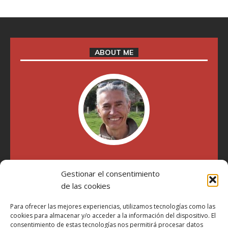
ABOUT ME
"Soy Manel Hospido, nací en Valencia en 1969 y desde el
Gestionar el consentimiento
año 2007 he escrito sobre motos en distintos medios.
Millatrece.com es una apuesta por escribir sobre lo que me
de las cookies
gusta de manera sincera y honesta. Pasa, ponte cómodo y
participa"
Para ofrecer las mejores experiencias, utilizamos tecnologías como las
cookies para almacenar y/o acceder a la información del dispositivo. El
consentimiento de estas tecnologías nos permitirá procesar datos