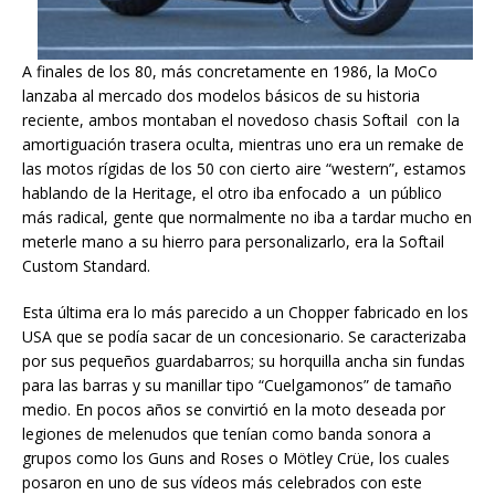
A finales de los 80, más concretamente en 1986, la MoCo
lanzaba al mercado dos modelos básicos de su historia
reciente, ambos montaban el novedoso chasis Softail con la
amortiguación trasera oculta, mientras uno era un remake de
las motos rígidas de los 50 con cierto aire “western”, estamos
hablando de la Heritage, el otro iba enfocado a un público
más radical, gente que normalmente no iba a tardar mucho en
meterle mano a su hierro para personalizarlo, era la Softail
Custom Standard.
Esta última era lo más parecido a un Chopper fabricado en los
USA que se podía sacar de un concesionario. Se caracterizaba
por sus pequeños guardabarros; su horquilla ancha sin fundas
para las barras y su manillar tipo “Cuelgamonos” de tamaño
medio. En pocos años se convirtió en la moto deseada por
legiones de melenudos que tenían como banda sonora a
grupos como los Guns and Roses o Mötley Crüe, los cuales
posaron en uno de sus vídeos más celebrados con este