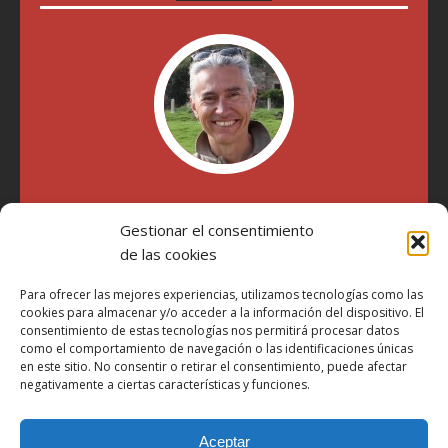
"Soy Manel Hospido, nací en Valencia en 1969 y desde el
Gestionar el consentimiento
año 2007 he escrito sobre motos en distintos medios.
Millatrece.com es una apuesta por escribir sobre lo que me
de las cookies
gusta de manera sincera y honesta. Pasa, ponte cómodo y
participa"
Para ofrecer las mejores experiencias, utilizamos tecnologías como las
cookies para almacenar y/o acceder a la información del dispositivo. El
consentimiento de estas tecnologías nos permitirá procesar datos
como el comportamiento de navegación o las identificaciones únicas
Aviso Legal
en este sitio. No consentir o retirar el consentimiento, puede afectar
Política de Privacidad
negativamente a ciertas características y funciones.
Política de Cookies
Aceptar
Más Información sobre Cookies