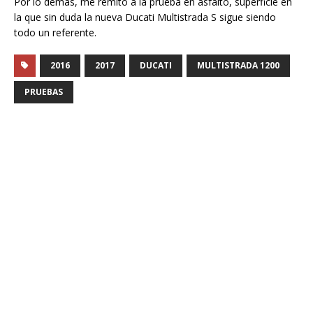
Por lo demás, me remito a la prueba en asfalto, superficie en
la que sin duda la nueva Ducati Multistrada S sigue siendo
todo un referente.
2016
2017
DUCATI
MULTISTRADA 1200
PRUEBAS