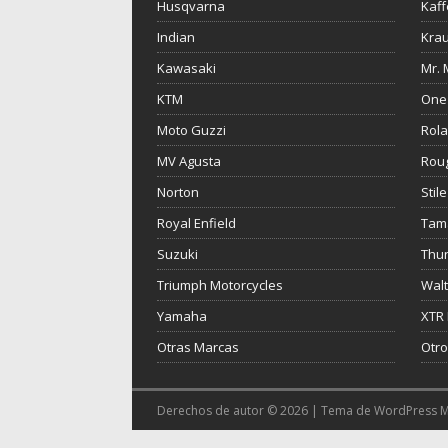
Husqvarna
Kaf
Indian
Krau
Kawasaki
Mr. 
KTM
One
Moto Guzzi
Rol
MV Agusta
Roug
Norton
Stile
Royal Enfield
Tama
Suzuki
Thu
Triumph Motorcycles
Walt
Yamaha
XTR
Otras Marcas
Otro
Derechos de autor © 2026 | Tema de WordPress 