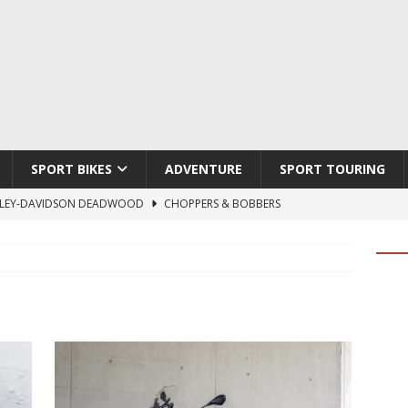
SPORT BIKES
ADVENTURE
SPORT TOURING
LEY-DAVIDSON DEADWOOD
CHOPPERS & BOBBERS
TON ATLAS APEX
ADVENTURE
TI HYPERMOTARD V2 SP
DUCATI
790 DUKE 2027
KTM
LOBO CYCLES ROYAL BLOOD
ARTESANOS