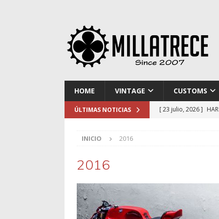
HOME
VINTAGE
CUSTOMS
[ 23 julio, 2026 ]
HAR
ÚLTIMAS NOTICIAS
[ 16 julio, 2026 ]
NOR
INICIO
2016
[ 9 julio, 2026 ]
DUCA
[ 2 julio, 2026 ]
KTM 
2016
[ 30 julio, 2026 ]
EL 