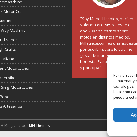
feemaschine
s Motor Co.
"Soy Manel Hospido, nací en
Martini
Valencia en 1969 y desde el
 Way Machine
año 2007 he escrito sobre
motos en distintos medios.
and Sands
Millatrece.com es una apuesta
h Crafts
por escribir sobre lo que me
gusta de manera sincera y
 Italiano
honesta. Pasa, ponte cómodo
y participa"
rit Motorcycles
Para ofrecer 
nderbike
almacenar y/o
tecnologías 
 Siegl Motorcycles
las identifica
 Pepo
puede afectar
s Artesanos
Ac
MH Magazine por
MH Themes