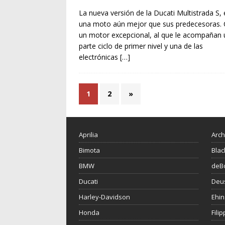
La nueva versión de la Ducati Multistrada S, 
una moto aún mejor que sus predecesoras.
un motor excepcional, al que le acompañan
parte ciclo de primer nivel y una de las
electrónicas
[…]
1
2
»
Aprilia
Arch
Bimota
Blac
BMW
deBo
Ducati
Deu
Harley-Davidson
Ehin
Honda
Fili