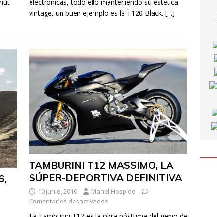
nut
electrónicas, todo ello manteniendo su estética
vintage, un buen ejemplo es la T120 Black.
[…]
TAMBURINI T12 MASSIMO, LA
SÚPER-DEPORTIVA DEFINITIVA
6,
10 junio, 2016
Manel Hospido
Comentarios desactivados
La Tamburini T12 es la obra póstuma del genio de