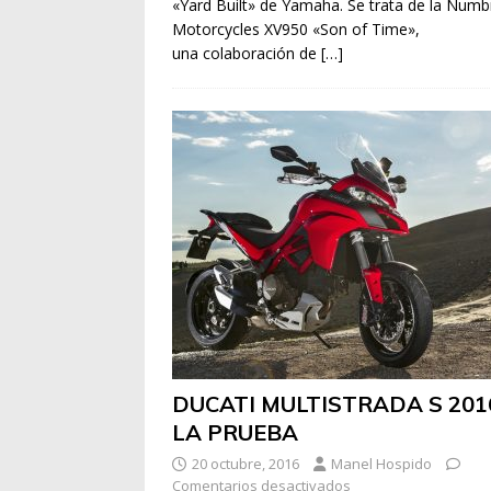
«Yard Built» de Yamaha. Se trata de la Numb
Motorcycles XV950 «Son of Time»,
una colaboración de
[…]
DUCATI MULTISTRADA S 201
LA PRUEBA
20 octubre, 2016
Manel Hospido
Comentarios desactivados