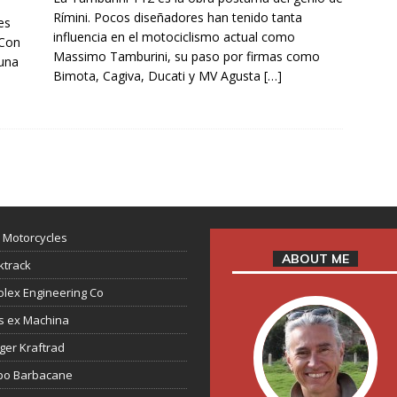
Rímini. Pocos diseñadores han tenido tanta
es
influencia en el motociclismo actual como
 Con
Massimo Tamburini, su paso por firmas como
 una
Bimota, Cagiva, Ducati y MV Agusta
[…]
 Motorcycles
ABOUT ME
ktrack
lex Engineering Co
s ex Machina
ger Kraftrad
ppo Barbacane