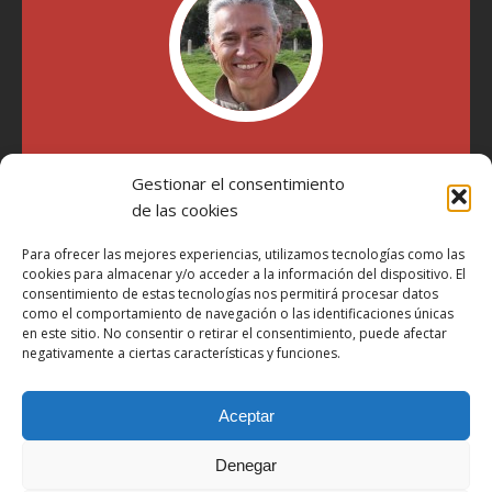
"Soy Manel Hospido, nací en Valencia en 1969 y desde el
año 2007 he escrito sobre motos en distintos medios.
Gestionar el consentimiento
Millatrece.com es una apuesta por escribir sobre lo que me
de las cookies
gusta de manera sincera y honesta. Pasa, ponte cómodo y
participa"
Para ofrecer las mejores experiencias, utilizamos tecnologías como las
cookies para almacenar y/o acceder a la información del dispositivo. El
consentimiento de estas tecnologías nos permitirá procesar datos
como el comportamiento de navegación o las identificaciones únicas
Aviso Legal
en este sitio. No consentir o retirar el consentimiento, puede afectar
Política de Privacidad
negativamente a ciertas características y funciones.
Política de Cookies
Aceptar
Más Información sobre Cookies
LOPD
Denegar
Términos y condiciones