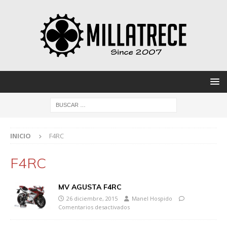
INICIO
F4RC
F4RC
MV AGUSTA F4RC
26 diciembre, 2015
Manel Hospido
Comentarios desactivados