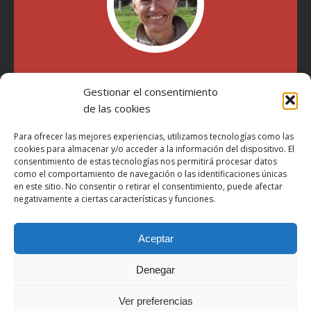
"Soy Manel Hospido, nací en Valencia en 1969 y desde el
Gestionar el consentimiento
año 2007 he escrito sobre motos en distintos medios.
Millatrece.com es una apuesta por escribir sobre lo que me
de las cookies
gusta de manera sincera y honesta. Pasa, ponte cómodo y
participa"
Para ofrecer las mejores experiencias, utilizamos tecnologías como las
cookies para almacenar y/o acceder a la información del dispositivo. El
consentimiento de estas tecnologías nos permitirá procesar datos
como el comportamiento de navegación o las identificaciones únicas
Aviso Legal
en este sitio. No consentir o retirar el consentimiento, puede afectar
Política de Privacidad
negativamente a ciertas características y funciones.
Política de Cookies
Aceptar
Más Información sobre Cookies
LOPD
Denegar
Términos y condiciones
Ver preferencias