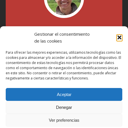
"Soy Manel Hospido, nací en Valencia en 1969 y desde el
Gestionar el consentimiento
año 2007 he escrito sobre motos en distintos medios.
Millatrece.com es una apuesta por escribir sobre lo que me
de las cookies
gusta de manera sincera y honesta. Pasa, ponte cómodo y
participa"
Para ofrecer las mejores experiencias, utilizamos tecnologías como las
cookies para almacenar y/o acceder a la información del dispositivo. El
consentimiento de estas tecnologías nos permitirá procesar datos
como el comportamiento de navegación o las identificaciones únicas
Aviso Legal
en este sitio. No consentir o retirar el consentimiento, puede afectar
Política de Privacidad
negativamente a ciertas características y funciones.
Política de Cookies
Aceptar
Más Información sobre Cookies
LOPD
Denegar
Términos y condiciones
Ver preferencias