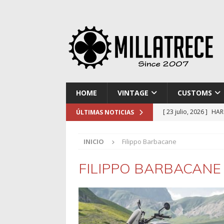
HOME
VINTAGE
CUSTOMS
[ 23 julio, 2026 ]
HAR
ÚLTIMAS NOTICIAS
[ 16 julio, 2026 ]
NOR
INICIO
Filippo Barbacane
[ 9 julio, 2026 ]
DUCA
[ 2 julio, 2026 ]
KTM 
FILIPPO BARBACANE
[ 30 julio, 2026 ]
EL 