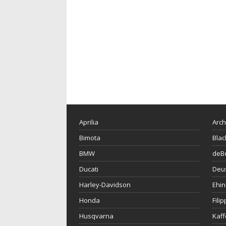
Aprilia
Arch
Bimota
Blac
BMW
deBo
Ducati
Deu
Harley-Davidson
Ehin
Honda
Fili
Husqvarna
Kaf