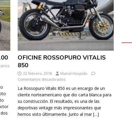
100
OFICINE ROSSOPURO VITALIS
850
arios
22 febrero, 2018
Manel Hospido
Comentarios desactivados
to
La Rossopuro Vitalis 850 es un encargo de un
oto
cliente norteamericano que dio carta blanca para
to
su construcción. El resultado, es una de las
ctor
deportivas vintage más impresionantes que
 dos
hemos visto últimamente. Junto al mar
[…]