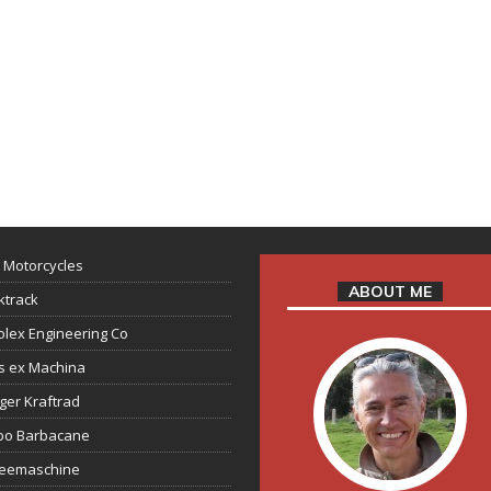
 Motorcycles
ABOUT ME
ktrack
lex Engineering Co
s ex Machina
ger Kraftrad
ppo Barbacane
feemaschine