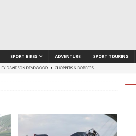
SPORT BIKES
ADVENTURE
SPORT TOURING
LEY-DAVIDSON DEADWOOD
CHOPPERS & BOBBERS
TON ATLAS APEX
ADVENTURE
TI HYPERMOTARD V2 SP
DUCATI
790 DUKE 2027
KTM
LOBO CYCLES ROYAL BLOOD
ARTESANOS