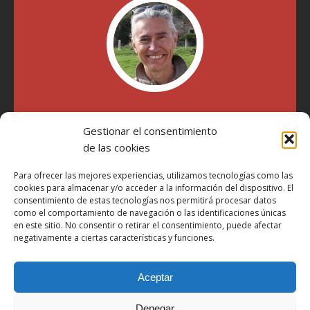
"Soy Manel Hospido, nací en Valencia en 1969 y desde el
año 2007 he escrito sobre motos en distintos medios.
Gestionar el consentimiento
Millatrece.com es una apuesta por escribir sobre lo que me
de las cookies
gusta de manera sincera y honesta. Pasa, ponte cómodo y
participa"
Para ofrecer las mejores experiencias, utilizamos tecnologías como las
cookies para almacenar y/o acceder a la información del dispositivo. El
consentimiento de estas tecnologías nos permitirá procesar datos
como el comportamiento de navegación o las identificaciones únicas
Aviso Legal
en este sitio. No consentir o retirar el consentimiento, puede afectar
Política de Privacidad
negativamente a ciertas características y funciones.
Política de Cookies
Aceptar
Más Información sobre Cookies
LOPD
Denegar