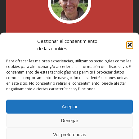
"Soy Manel Hospido, nací en Valencia en 1969 y desde el
Gestionar el consentimiento
año 2007 he escrito sobre motos en distintos medios.
Millatrece.com es una apuesta por escribir sobre lo que me
de las cookies
gusta de manera sincera y honesta. Pasa, ponte cómodo y
participa"
Para ofrecer las mejores experiencias, utilizamos tecnologías como las
cookies para almacenar y/o acceder a la información del dispositivo. El
consentimiento de estas tecnologías nos permitirá procesar datos
como el comportamiento de navegación o las identificaciones únicas
Aviso Legal
en este sitio. No consentir o retirar el consentimiento, puede afectar
Política de Privacidad
negativamente a ciertas características y funciones.
Política de Cookies
Aceptar
Más Información sobre Cookies
LOPD
Denegar
Términos y condiciones
Ver preferencias