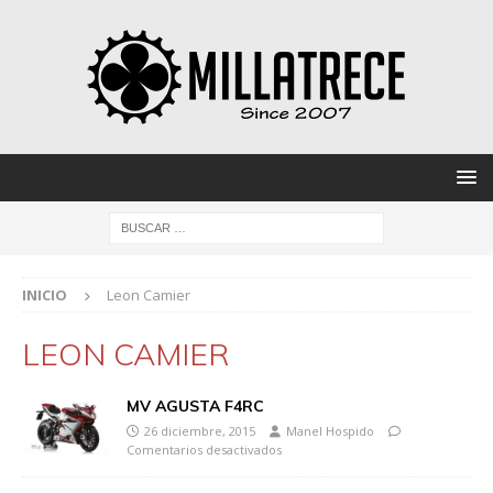
INICIO
Leon Camier
LEON CAMIER
MV AGUSTA F4RC
26 diciembre, 2015
Manel Hospido
Comentarios desactivados