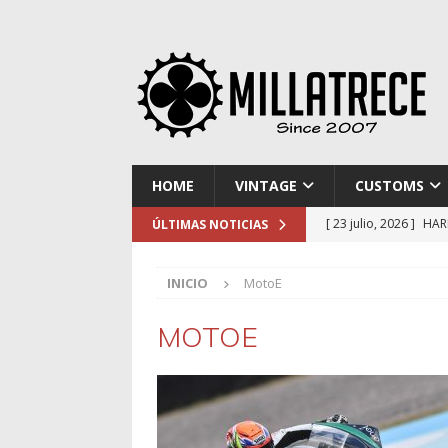
HOME
VINTAGE
CUSTOMS
[ 23 julio, 2026 ]
HAR
ÚLTIMAS NOTICIAS
[ 16 julio, 2026 ]
NOR
INICIO
MotoE
[ 9 julio, 2026 ]
DUCA
[ 2 julio, 2026 ]
KTM 
MOTOE
[ 30 julio, 2026 ]
EL 