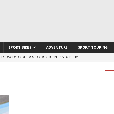
SPORT BIKES
ADVENTURE
SPORT TOURING
LEY-DAVIDSON DEADWOOD
CHOPPERS & BOBBERS
TON ATLAS APEX
ADVENTURE
TI HYPERMOTARD V2 SP
DUCATI
790 DUKE 2027
KTM
LOBO CYCLES ROYAL BLOOD
ARTESANOS