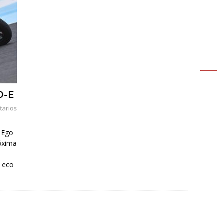
O-E
arios
 Ego
róxima
e eco