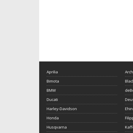
Aprilia
Arch
Bimota
Blac
BMW
deBo
Ducati
Deu
Harley-Davidson
Ehin
Honda
Fili
Husqvarna
Kaf