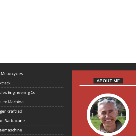
 Motorcycles
ABOUT ME
ktrack
lex Engineering Co
s ex Machina
ger Kraftrad
ppo Barbacane
feemaschine