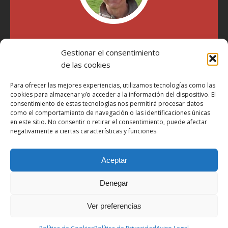
"Soy Manel Hospido, nací en Valencia en 1969 y desde el
año 2007 he escrito sobre motos en distintos medios.
Gestionar el consentimiento
Millatrece.com es una apuesta por escribir sobre lo que me
de las cookies
gusta de manera sincera y honesta. Pasa, ponte cómodo y
participa"
Para ofrecer las mejores experiencias, utilizamos tecnologías como las
cookies para almacenar y/o acceder a la información del dispositivo. El
consentimiento de estas tecnologías nos permitirá procesar datos
como el comportamiento de navegación o las identificaciones únicas
Aviso Legal
en este sitio. No consentir o retirar el consentimiento, puede afectar
Política de Privacidad
negativamente a ciertas características y funciones.
Política de Cookies
Aceptar
Más Información sobre Cookies
LOPD
Denegar
Términos y condiciones
Ver preferencias
Derechos de autor © 2026 | Tema de WordPress MH Magazine por